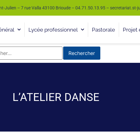
nt-Julien – 7 rue Valla 43100 Brioude – 04.71.50.13.95 – secretariat.st-
énéral
Lycée professionnel
Pastorale
Projet 
L’ATELIER DANSE