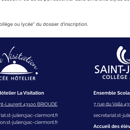
ollège ou lycée” du dossier d’inscription.
Ensemble Scolai
ôtelier La Visitation
7 rue du Valla 
nt-Laurent 43100 BRIOUDE
secretariat.st-ju
iat.st-julien@ac-clermont.fr
tion.st-julien@ac-clermont.fr
Accueil des élè