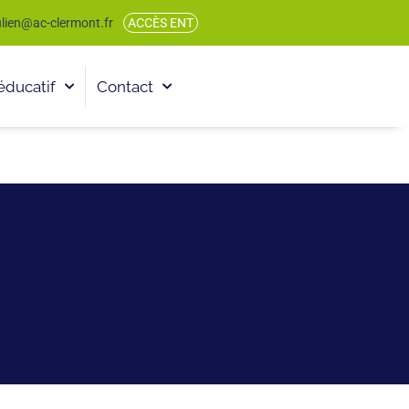
julien@ac-clermont.fr
ACCÈS ENT
éducatif
Contact