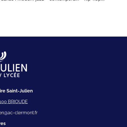
re Saint-Julien
43100 BRIOUDE
lien@ac-clermont.fr
ves