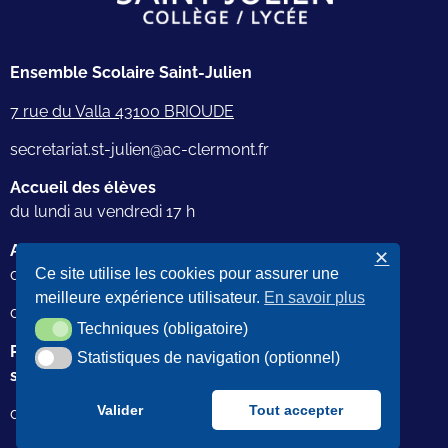
Ensemble Scolaire Saint-Julien
7 rue du Valla 43100 BRIOUDE
secretariat.st-julien@ac-clermont.fr
Accueil des élèves
du lundi au vendredi 17 h
Accueil téléphonique
✕
du lundi au vendredi
Ce site utilise les cookies pour assurer une
meilleure expérience utilisateur.
En savoir plus
de 7 h 30 à 18 h au 04 71 50 13 95
Techniques (obligatoire)
Techniques (obligatoire)
Permanence du secrétariat pendant les vacances
Statistiques de navigation (optionnel)
Statistiques de navigation (optionnel)
scolaires
Valider
Tout accepter
de 9 h à 12 h et de 14 h à 17 h