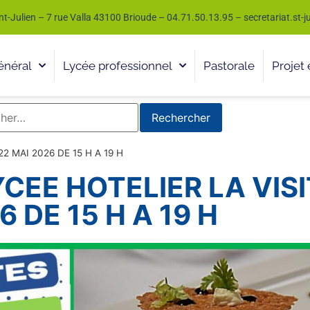
nt-Julien – 7 rue Valla 43100 Brioude – 04.71.50.13.95 – secretariat.st-
énéral
Lycée professionnel
Pastorale
Projet 
 MAI 2026 DE 15 H A 19 H
EE HOTELIER LA VISI
 DE 15 H A 19 H