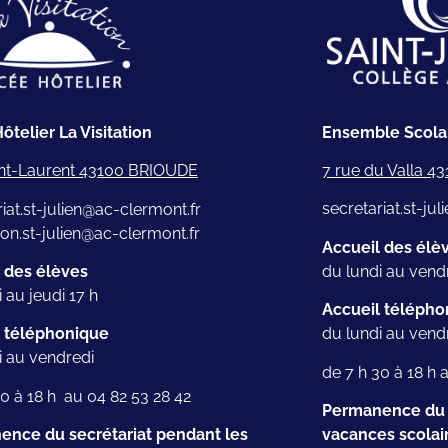
Ensemble Scolai
ôtelier La Visitation
7 rue du Valla 
nt-Laurent 43100 BRIOUDE
secretariat.st-ju
iat.st-julien@ac-clermont.fr
tion.st-julien@ac-clermont.fr
Accueil des élè
du lundi au vendr
 des élèves
 au jeudi 17 h
Accueil télépho
du lundi au vend
l téléphonique
i au vendredi
de 7 h 30 à 18 h 
30 à 18 h au 04 82 53 28 42
Permanence du s
vacances scolai
nce du secrétariat pendant les