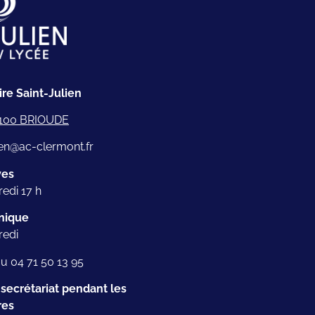
re Saint-Julien
43100 BRIOUDE
lien@ac-clermont.fr
ves
edi 17 h
nique
redi
au 04 71 50 13 95
ecrétariat pendant les
res