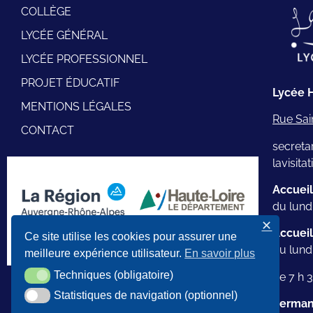
COLLÈGE
LYCÉE GÉNÉRAL
LYCÉE PROFESSIONNEL
PROJET ÉDUCATIF
Lycée H
MENTIONS LÉGALES
Rue Sai
CONTACT
secretar
lavisita
Accueil
du lundi
✕
Accuei
Ce site utilise les cookies pour assurer une
La Région et le Département partenaires de
du lund
nos projets artistiques, culturels et sportifs
meilleure expérience utilisateur.
En savoir plus
Techniques (obligatoire)
Techniques (obligatoire)
de 7 h 
Statistiques de navigation (optionnel)
Statistiques de navigation (optionnel)
Permane