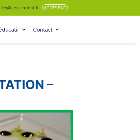
julien@ac-clermont.fr
ACCÈS ENT
éducatif
Contact
TATION –